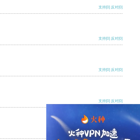
支持
[0]
反对
[0]
支持
[0]
反对
[0]
支持
[0]
反对
[0]
支持
[0]
反对
[0]
支持
[0]
反对
[0]