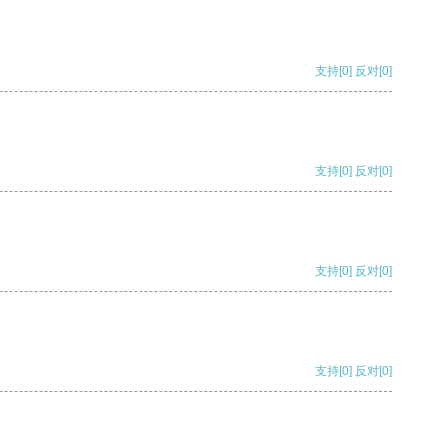
支持
[0]
反对
[0]
支持
[0]
反对
[0]
支持
[0]
反对
[0]
支持
[0]
反对
[0]