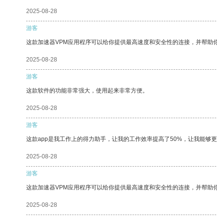
2025-08-28
游客
这款加速器VPM应用程序可以给你提供最高速度和安全性的连接，并帮助
2025-08-28
游客
这款软件的功能非常强大，使用起来非常方便。
2025-08-28
游客
这款app是我工作上的得力助手，让我的工作效率提高了50%，让我能够
2025-08-28
游客
这款加速器VPM应用程序可以给你提供最高速度和安全性的连接，并帮助
2025-08-28