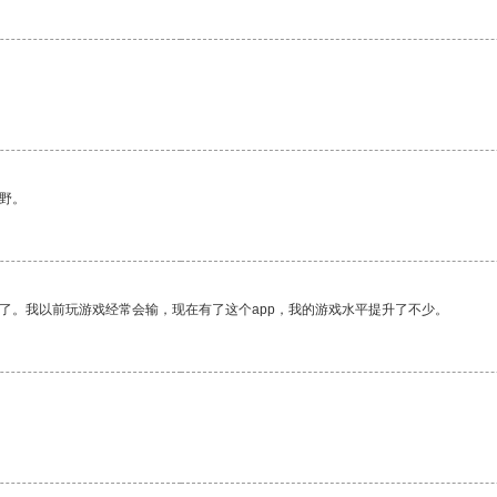
野。
了。我以前玩游戏经常会输，现在有了这个app，我的游戏水平提升了不少。