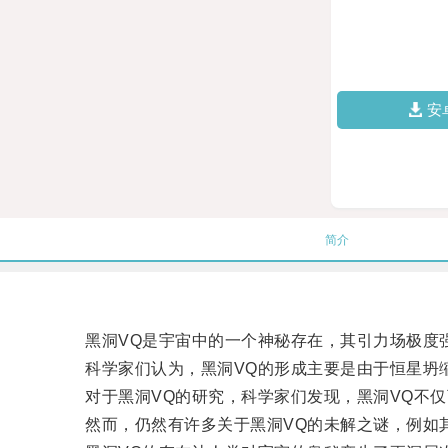
安
简介
黑洞VQ是宇宙中的一个神秘存在，其引力场极度
科学家们认为，黑洞VQ的形成主要是由于恒星坍缩
对于黑洞VQ的研究，科学家们发现，黑洞VQ不仅
然而，仍然有许多关于黑洞VQ的未解之谜，例如