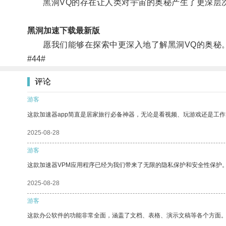
黑洞VQ的存在让人类对宇宙的奥秘产生了更深层次
黑洞加速下载最新版
愿我们能够在探索中更深入地了解黑洞VQ的奥秘
#44#
评论
游客
这款加速器app简直是居家旅行必备神器，无论是看视频、玩游戏还是工
2025-08-28
游客
这款加速器VPM应用程序已经为我们带来了无限的隐私保护和安全性保护
2025-08-28
游客
这款办公软件的功能非常全面，涵盖了文档、表格、演示文稿等各个方面