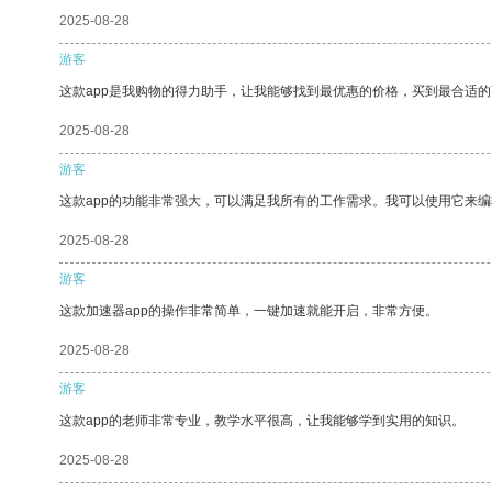
2025-08-28
游客
这款app是我购物的得力助手，让我能够找到最优惠的价格，买到最合适
2025-08-28
游客
这款app的功能非常强大，可以满足我所有的工作需求。我可以使用它来
2025-08-28
游客
这款加速器app的操作非常简单，一键加速就能开启，非常方便。
2025-08-28
游客
这款app的老师非常专业，教学水平很高，让我能够学到实用的知识。
2025-08-28