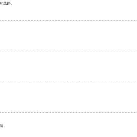
区的线路。
。
情。