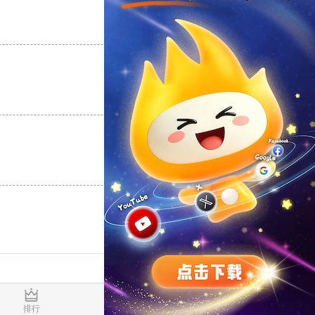
支持
[0]
反对
[0]
支持
[0]
反对
[0]
支持
[0]
反对
[0]
0.027507s
排行
推荐