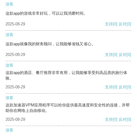
游客
这款app的游戏非常好玩，可以让我消磨时间。
2025-08-29
支持
[0]
反对
[0]
游客
这款app就像我的财务顾问，让我能够省钱又省心。
2025-08-29
支持
[0]
反对
[0]
游客
这款app的酒店、餐厅推荐非常有用，让我能够享受到高品质的旅行体
验。
2025-08-29
支持
[0]
反对
[0]
游客
这款加速器VPM应用程序可以给你提供最高速度和安全性的连接，并帮
助你在网络上自由移动。
2025-08-29
支持
[0]
反对
[0]
游客